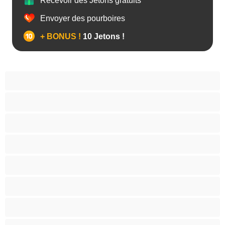
Recevoir des Jetons gratuits
Envoyer des pourboires
+ BONUS !
10 Jetons !
Anal
Arabe
Asiatique
Belles et rondes
Blacks
Blanches
Blondes
Bondage