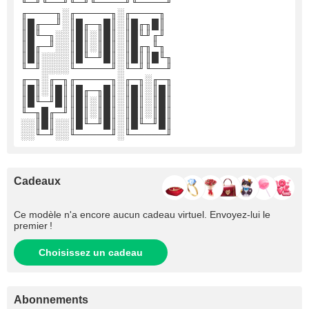
╙─╜╙──╜╙─╜╙────╜╙────╜
╓────╖░╓─────╖░╓────╖
║█╓──╜░║█╓─╖█║░║█╓╖█║
║█╙─╖░░║█║░║█║░║█╙╜╓╜
║█╓─╜░░║█║░║█║░║█╓╖╙╖
║█║░░░░║█╙─╜█║░║█║║█╙╖
╙─╜░░░░╙─────╜░╙─╜╙──╜
╓─╖░╓─╖╓─────╖░╓─╖░╓─╖
║█║░║█║║█╓─╖█║░║█║░║█║
║█╙─╜█║║█║░║█║░║█║░║█║
╙─╖█╓─╜║█║░║█║░║█║░║█║
░░║█║░░║█╙─╜█║░║█╙─╜█║
░░╙─╜░░╙─────╜░╙─────╜
Cadeaux
Ce modèle n'a encore aucun cadeau virtuel. Envoyez-lui le
premier !
Choisissez un cadeau
Abonnements