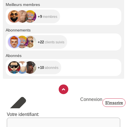
+9
Meilleurs membres
+9
membres
+22
Abonnements
+22
clients suivis
+10
Abonnés
+10
abonnés
Connexion
S'inscrire
Votre identifiant: