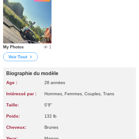
1
1
My Photos
Voir Tout
Biographie du modèle
Age :
28 années
Intéressé par :
Hommes, Femmes, Couples, Trans
Taille:
5'9"
Poids:
132 lb
Cheveux:
Brunes
Yeux:
Marron