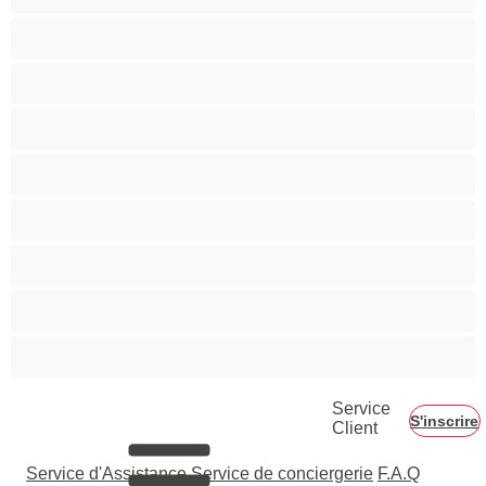
Musclé
Petite
Petits seins
Pornstar
Rousses
Seins moyens
Sexe en Groupe
Vieilles
Service
S'inscrire
Client
Service d'Assistance
Service de conciergerie
F.A.Q