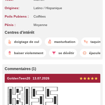
Origines:
Latino / Hispanique
Poils Pubiens :
Coiffées
Pénis :
Moyenne
Centres d'intérêt
doigtage de cul
masturbation
taquiner
baiser violemment
se dévêtir
éjaculer à 
Commentaires (1)
GoldenTeen20
13.07.2026
╓─╖╓──╖╓─╖╓────╖╓────╖
║█║║█╓╜║█║║█╓──╜║█╓──╜
║█╙╜╓╜░║█║║█╙──╖║█╙──╖
║█╓╖╙╖░║█║╙──╖█║╙──╖█║
║█║║█╙╖║█║╓──╜█║╓──╜█║