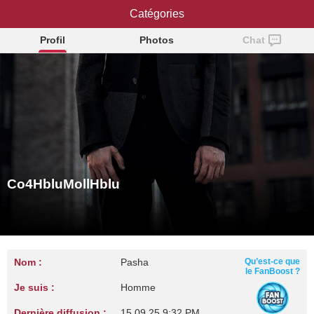
Co4HbluMollHblu
Catégories
Profil
Photos
Chat
Co4HbluMollHblu
Nom :
Pasha
Qu’est-ce que
le FanBoost ?
Je suis :
Homme
Dernière diffusion :
15.09.25 9:32 PM