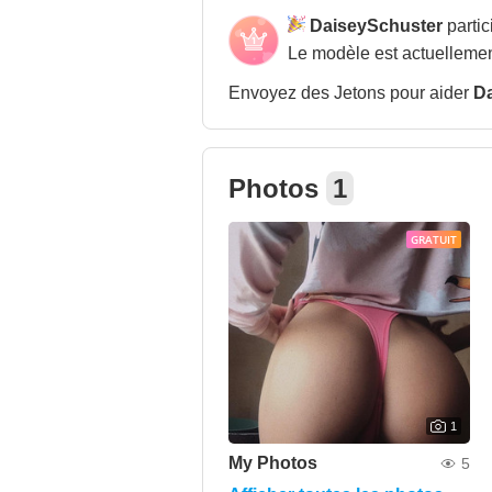
DaiseySchuster
parti
Le modèle est actuellemen
Envoyez des Jetons pour aider
D
Photos
1
GRATUIT
1
My Photos
5