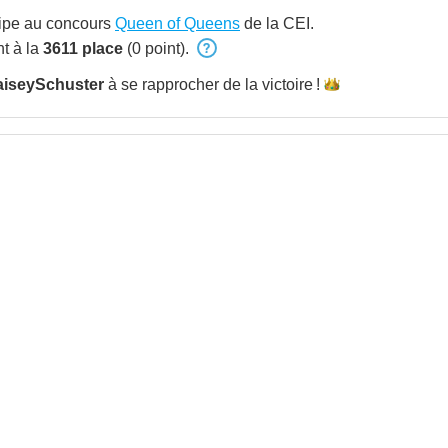
cipe au concours
Queen of Queens
de la CEI.
t à la
3611 place
(0 point).
aiseySchuster
à se rapprocher de la
victoire !