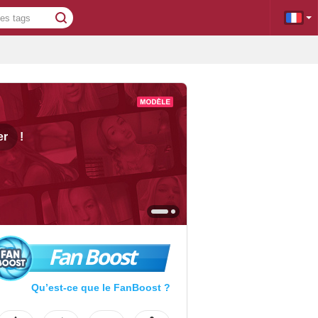
er
!
Fan Boost
Qu’est-ce que le FanBoost ?