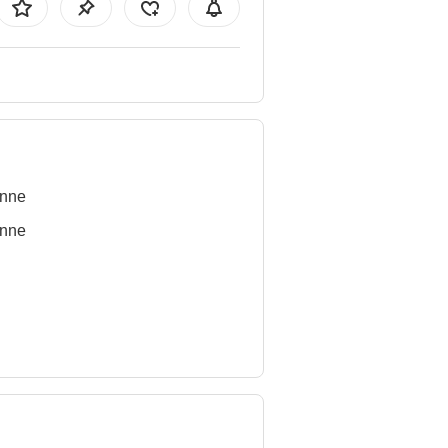
nne
nne