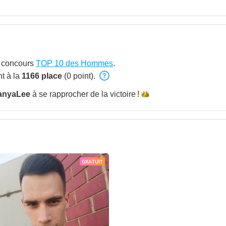
u concours
TOP 10 des Hommes
.
t à la
1166 place
(0 point).
anyaLee
à se rapprocher de la
victoire !
GRATUIT