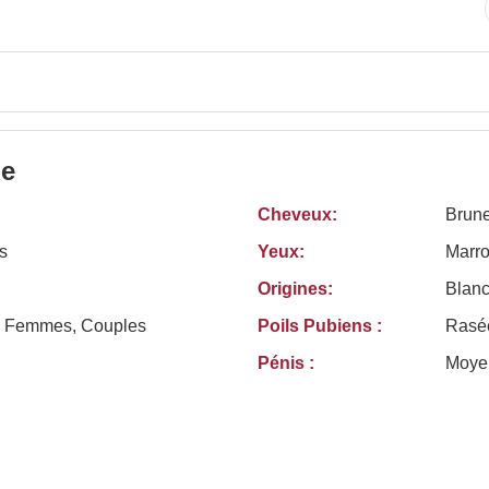
le
Cheveux:
Brun
s
Yeux:
Marr
Origines:
Blanc
 Femmes, Couples
Poils Pubiens :
Rasé
Pénis :
Moye