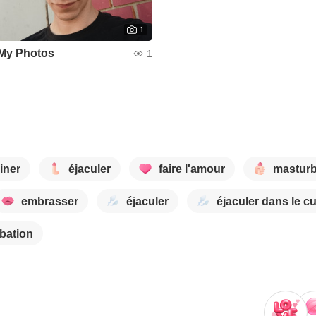
1
My Photos
1
iner
éjaculer
faire l'amour
masturb
embrasser
éjaculer
éjaculer dans le cu
bation