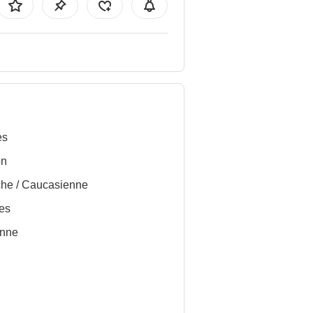
es
on
he / Caucasienne
es
nne