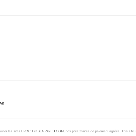
es
ulter les sites
EPOCH
et
SEGPAYEU.COM
, nos prestataires de paiement agréés. This sit