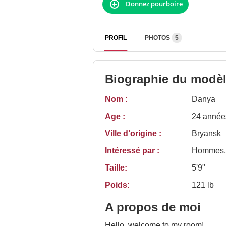
Donnez pourboire
PROFIL
PHOTOS
5
Biographie du modè
Nom :
Danya
Age :
24 année
Ville d’origine :
Bryansk
Intéressé par :
Hommes,
Taille:
5'9"
Poids:
121 lb
A propos de moi
Hello, welcome to my room!